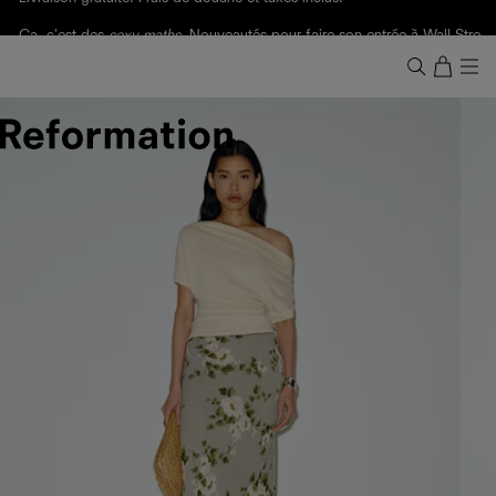
Livraison gratuite. Frais de douane et taxes inclus.
Ça, c'est des
sexy maths
.
Nouveautés
pour faire son entrée à Wall Street.
Notre Bilan Responsable 2025 est ici.
Lisez-le
.