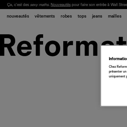
Ça, c'est des
sexy maths
.
Nouveautés
pour faire son entrée à Wall Stree
Notre Bilan Responsable 2025 est ici.
Lisez-le
.
nouveautés
vêtements
robes
tops
jeans
mailles
Information
Chez Reforma
présenter un 
uniquement p