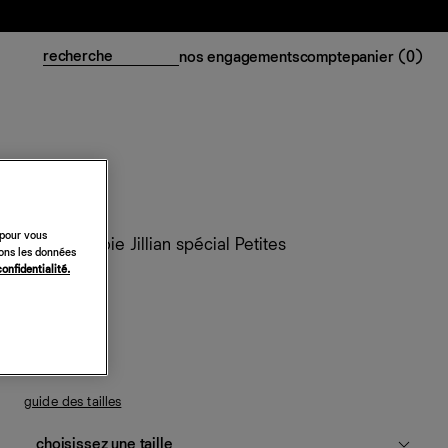
nos engagements
compte
panier (
0
)
 pour vous
Robe en soie Jillian spécial Petites
sons les données
confidentialité.
448 €
poire
guide des tailles
choisissez une taille