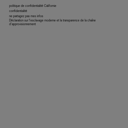
politique de confidentialité Californie
confidentialité
ne partagez pas mes infos
Déclaration sur l’esclavage moderne et la transparence de la chaîne
d’approvisionnement