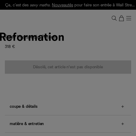
Ça, c'est des
sexy maths
.
Nouveautés
pour faire son entrée à Wall Street.
Notre Bilan Responsable 2025 est ici.
Lisez-le
.
Robe Irisa spécial Petites
318 €
Quantité
Désolé, cet article n’est pas disponible
coupe & détails
Corsage ajusté et jupe colonne.
smocks au dos, bretelles réglables.
matière & entretien
Également disponible en
tailles 34 - 44
.
Tissu georgette léger et sec - 100 % viscose. La viscose