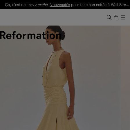
Ça, c'est des
sexy maths
.
Nouveautés
pour faire son entrée à Wall Street.
Notre Bilan Responsable 2025 est ici.
Lisez-le
.