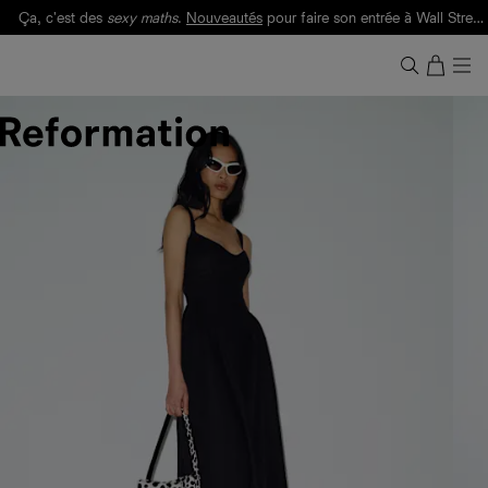
Ça, c'est des
sexy maths
.
Nouveautés
pour faire son entrée à Wall Street.
Notre Bilan Responsable 2025 est ici.
Lisez-le
.