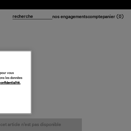
nos engagements
compte
panier (
0
)
nille
 pour vous
sons les données
confidentialité.
cet article n’est pas disponible