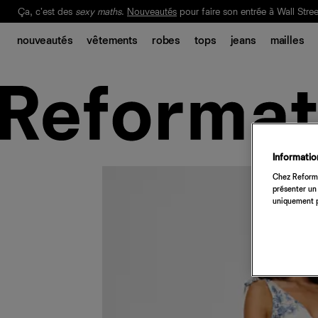
Ça, c'est des
sexy maths
.
Nouveautés
pour faire son entrée à Wall Stree
Notre Bilan Responsable 2025 est ici.
Lisez-le
.
nouveautés
vêtements
robes
tops
jeans
mailles
Information
Chez Reforma
présenter un 
uniquement p