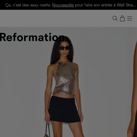
Ça, c'est des
sexy maths
.
Nouveautés
pour faire son entrée à Wall Street.
Notre Bilan Responsable 2025 est ici.
Lisez-le
.