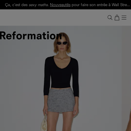
Ça, c'est des
sexy maths
.
Nouveautés
pour faire son entrée à Wall Street.
Notre Bilan Responsable 2025 est ici.
Lisez-le
.