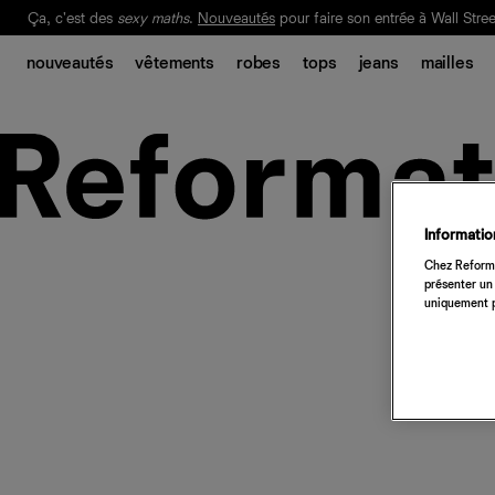
Ça, c'est des
sexy maths
.
Nouveautés
pour faire son entrée à Wall Stree
Notre Bilan Responsable 2025 est ici.
Lisez-le
.
nouveautés
vêtements
robes
tops
jeans
mailles
Information
Chez Reforma
présenter un 
uniquement p