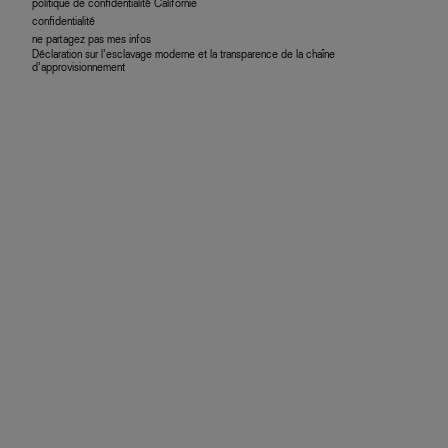
politique de confidentialité Californie
confidentialité
ne partagez pas mes infos
Déclaration sur l’esclavage moderne et la transparence de la chaîne
d’approvisionnement