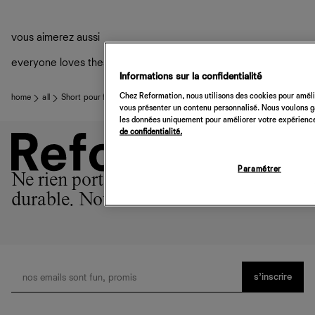
Frais de douane et taxes inclus
Livraison estimée : 2 à 7 jours ouvrés
vous aimerez aussi
everyone loves these
Informations sur la confidentialité
Chez Reformation, nous utilisons des cookies pour amélio
home
all
Short pour femme Outdoor Everyday Patagonia
vous présenter un contenu personnalisé. Nous voulons gar
les données uniquement pour améliorer votre expérience 
de confidentialité.
Paramétrer
Ne rien porter est l'option la plus
durable. Nous sommes la 2ème.
s’inscrire