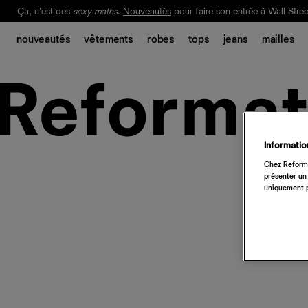
Ça, c'est des
sexy maths
.
Nouveautés
pour faire son entrée à Wall Stree
Notre Bilan Responsable 2025 est ici.
Lisez-le
.
nouveautés
vêtements
robes
tops
jeans
mailles
Information
Chez Reforma
présenter un 
uniquement p