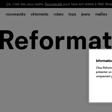
Ça, c'est des
sexy maths
.
Nouveautés
pour faire son entrée à Wall Stree
Notre Bilan Responsable 2025 est ici.
Lisez-le
.
nouveautés
vêtements
robes
tops
jeans
mailles
Information
Chez Reforma
présenter un 
uniquement p