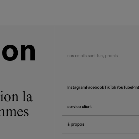
Instagram
Facebook
TikTok
YouTube
Pin
ion la
service client
ommes
f.a.q.
à propos
contactez-nous
guide des tailles
à propos de Ref