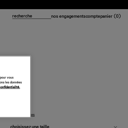
nos engagements
compte
panier (
0
)
Top Oriana
 pour vous
228 €
sons les données
confidentialité.
noir
guide des tailles
choisissez une taille