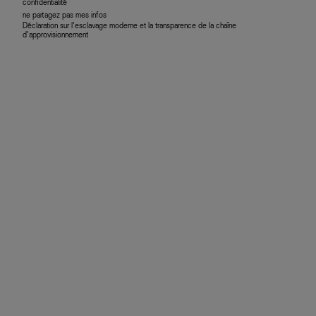
confidentialité
ne partagez pas mes infos
Déclaration sur l’esclavage moderne et la transparence de la chaîne
d’approvisionnement