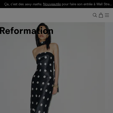
Ça, c'est des
sexy maths
.
Nouveautés
pour faire son entrée à Wall Street.
Notre Bilan Responsable 2025 est ici.
Lisez-le
.