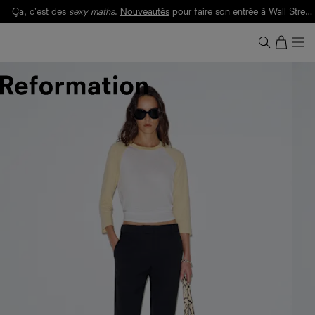
Ça, c'est des
sexy maths
.
Nouveautés
pour faire son entrée à Wall Street.
Notre Bilan Responsable 2025 est ici.
Lisez-le
.