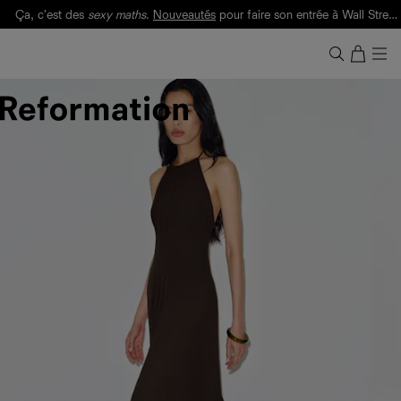
Ça, c'est des
sexy maths
.
Nouveautés
pour faire son entrée à Wall Street.
Notre Bilan Responsable 2025 est ici.
Lisez-le
.