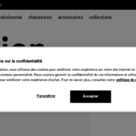
t.
cérémonie
chaussures
accessoires
collections
s sur la confidentialité
tion, nous utilisons des cookies pour améliorer votre expérience sur notre site internet et
Top Norella
contenu personnalisé. Nous voulons garantir la confidentialité de vos informations et utili
our améliorer votre expérience d'achat. Pour en savoir plus, consultez notre
politique de 
188 €
Paramétrer
Accepter
Quantité
Désolé, 