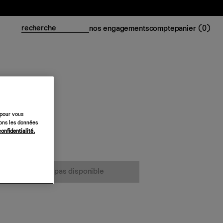
nos engagements
compte
panier (
0
)
 pour vous
sons les données
confidentialité.
cet article n’est pas disponible