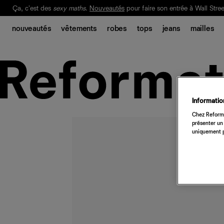
Ça, c'est des
sexy maths
.
Nouveautés
pour faire son entrée à Wall Stree
Notre Bilan Responsable 2025 est ici.
Lisez-le
.
nouveautés
vêtements
robes
tops
jeans
mailles
Information
Chez Reforma
présenter un 
uniquement p