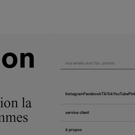
Instagram
Facebook
TikTok
YouTube
Pin
ion la
service client
ommes
f.a.q.
à propos
contactez-nous