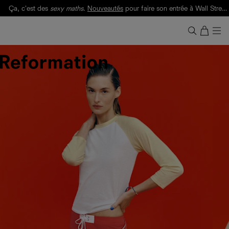
Ça, c'est des
sexy maths
.
Nouveautés
pour faire son entrée à Wall Street.
Notre Bilan Responsable 2025 est ici.
Lisez-le
.