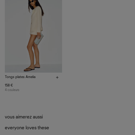
plutôt sur d’autres personnes
La circularité chez Ref
En savoir plus
sur le développement durable chez Ref
Tongs plates Amelia
158 €
4 couleurs
vous aimerez aussi
everyone loves these