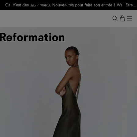
Ça, c'est des
sexy maths
.
Nouveautés
pour faire son entrée à Wall Street.
Notre Bilan Responsable 2025 est ici.
Lisez-le
.