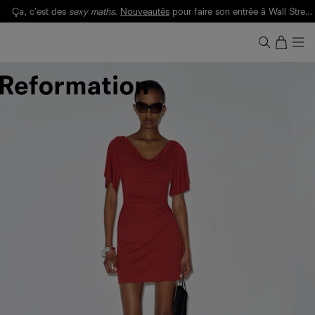
Ça, c'est des
sexy maths
.
Nouveautés
pour faire son entrée à Wall Street.
Notre Bilan Responsable 2025 est ici.
Lisez-le
.