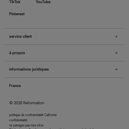
TikTok
YouTube
Pinterest
service client
f.a.q.
à propos
contactez-nous
guide des tailles
à propos de Ref
e-cartes cadeaux
informations juridiques
boutiques
retours et échanges
investisseurs
confidentialité
rechercher une commande
nous rejoindre
France
plan du site
se connecter
programme d'affiliation
accessibilité
© 2026 Reformation
politique de confidentialité Californie
confidentialité
ne partagez pas mes infos