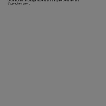
Déclaration sur l’esclavage moderne et la transparence de la chaîne
d’approvisionnement