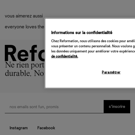
guide des tailles
.
Frais de douane et taxes inclus
Livraison estimée : 2 à 7 jours ouvrés
vous aimerez aussi
everyone loves these
Informations sur la confidentialité
Chez Reformation, nous utilisons des cookies pour amélio
vous présenter un contenu personnalisé. Nous voulons gar
les données uniquement pour améliorer votre expérience 
de confidentialité.
Ne rien porter est l'option la plus
durable. Nous sommes la 2ème.
Paramétrer
s’inscrire
Instagram
Facebook