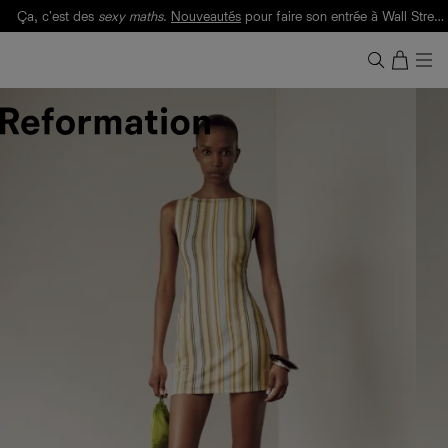
Ça, c'est des
sexy maths
.
Nouveautés
pour faire son entrée à Wall Street.
Notre Bilan Responsable 2025 est ici.
Lisez-le
.