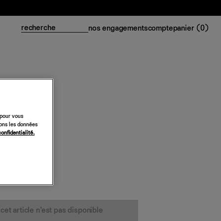
nos engagements
compte
panier (
0
)
 pour vous
ataly
sons les données
confidentialité.
cet article n’est pas disponible