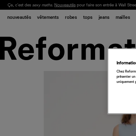
Ça, c'est des
sexy maths
.
Nouveautés
pour faire son entrée à Wall Stree
Notre Bilan Responsable 2025 est ici.
Lisez-le
.
nouveautés
vêtements
robes
tops
jeans
mailles
Information
Chez Reforma
présenter un 
uniquement p