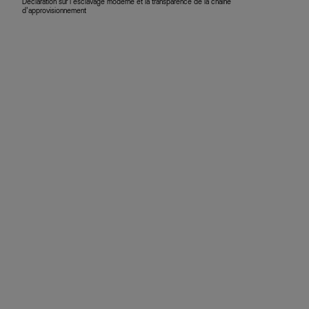
Déclaration sur l’esclavage moderne et la transparence de la chaîne
d’approvisionnement