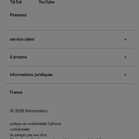
TikTok
YouTube
Pinterest
service client
f.a.q.
à propos
contactez-nous
guide des tailles
à propos de Ref
e-cartes cadeaux
informations juridiques
boutiques
retours et échanges
investisseurs
confidentialité
rechercher une commande
nous rejoindre
France
plan du site
se connecter
programme d'affiliation
accessibilité
© 2026 Reformation
politique de confidentialité Californie
confidentialité
ne partagez pas mes infos