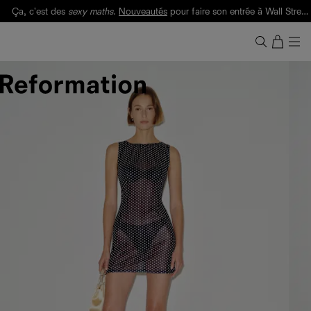
Ça, c'est des
sexy maths
.
Nouveautés
pour faire son entrée à Wall Street.
Notre Bilan Responsable 2025 est ici.
Lisez-le
.