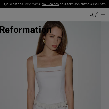
Ça, c'est des
sexy maths
.
Nouveautés
pour faire son entrée à Wall Street.
Notre Bilan Responsable 2025 est ici.
Lisez-le
.