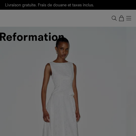
Livraison gratuite. Frais de douane et taxes inclus.
Ça, c'est des
sexy maths
.
Nouveautés
pour faire son entrée à Wall Street.
Notre Bilan Responsable 2025 est ici.
Lisez-le
.