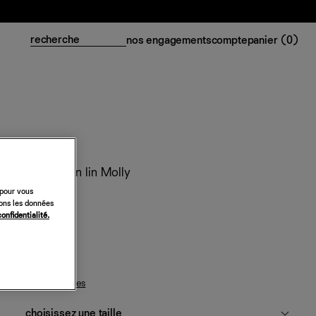
nos engagements
compte
panier (
0
)
Chemise en lin Molly
 pour vous
188 €
sons les données
confidentialité.
blanc
guide des tailles
choisissez une taille