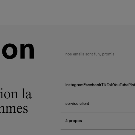
Instagram
Facebook
TikTok
YouTube
Pin
ion la
service client
ommes
f.a.q.
à propos
contactez-nous
guide des tailles
à propos de Ref