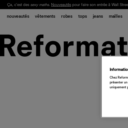
Ça, c'est des
sexy maths
.
Nouveautés
pour faire son entrée à Wall Stree
Notre Bilan Responsable 2025 est ici.
Lisez-le
.
nouveautés
vêtements
robes
tops
jeans
mailles
Information
Chez Reforma
présenter un 
uniquement p