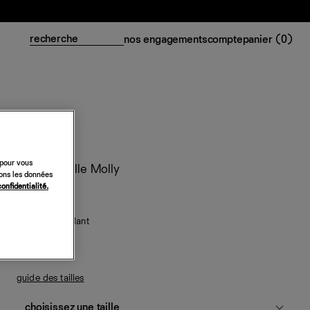
nos engagements
compte
panier (
0
)
 pour vous
Top en maille Molly
sons les données
confidentialité.
98 €
argenté scintillant
guide des tailles
choisissez une taille