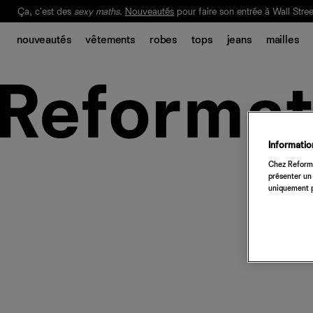
Ça, c'est des
sexy maths
.
Nouveautés
pour faire son entrée à Wall Stree
Notre Bilan Responsable 2025 est ici.
Lisez-le
.
nouveautés
vêtements
robes
tops
jeans
mailles
Information
Chez Reforma
présenter un 
uniquement p