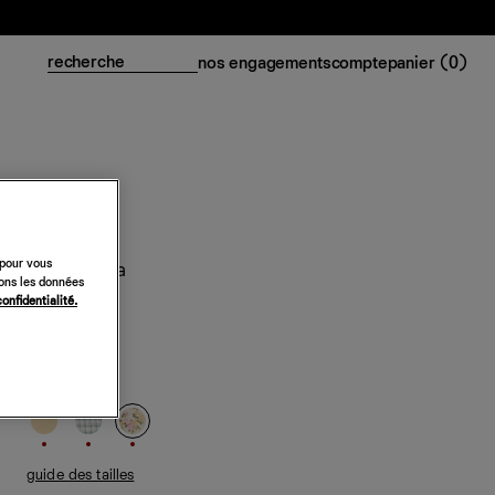
nos engagements
compte
panier (
0
)
 pour vous
Robe Milica
sons les données
confidentialité.
223 €
318 €
vente ferme
Aide
posy
guide des tailles