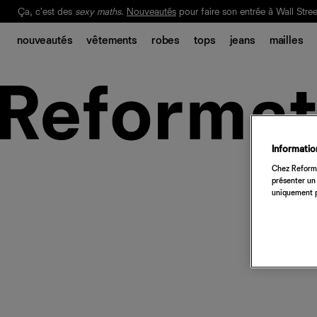
Ça, c'est des
sexy maths
.
Nouveautés
pour faire son entrée à Wall Stree
Notre Bilan Responsable 2025 est ici.
Lisez-le
.
nouveautés
vêtements
robes
tops
jeans
mailles
Information
Chez Reforma
présenter un 
uniquement p