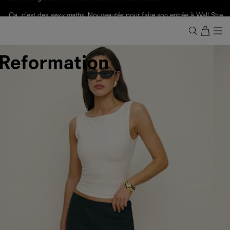
Livraison gratuite. Frais de douane et taxes inclus.
Ça, c'est des
sexy maths
.
Nouveautés
pour faire son entrée à Wall Street.
Notre Bilan Responsable 2025 est ici.
Lisez-le
.