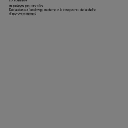
confidentialité
ne partagez pas mes infos
Déclaration sur l’esclavage moderne et la transparence de la chaîne
d’approvisionnement