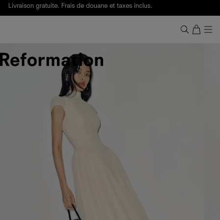
Livraison gratuite. Frais de douane et taxes inclus.
Ça, c'est des
sexy maths
.
Nouveautés
pour faire son entrée à Wall Street.
Notre Bilan Responsable 2025 est ici.
Lisez-le
.