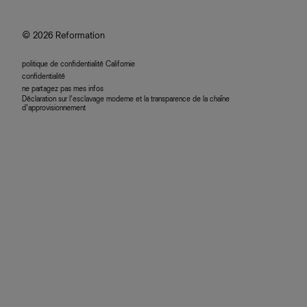
se connecter
programme d'affiliation
accessibilité
© 2026 Reformation
politique de confidentialité Californie
confidentialité
ne partagez pas mes infos
Déclaration sur l’esclavage moderne et la transparence de la chaîne
d’approvisionnement