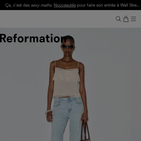
Ça, c'est des
sexy maths
.
Nouveautés
pour faire son entrée à Wall Street.
Notre Bilan Responsable 2025 est ici.
Lisez-le
.