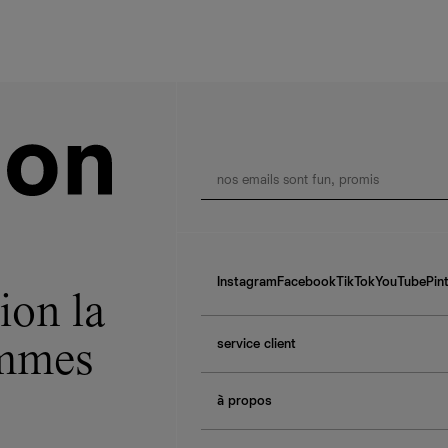
Instagram
Facebook
TikTok
YouTube
Pin
ion la
service client
ommes
f.a.q.
à propos
contactez-nous
guide des tailles
à propos de Ref