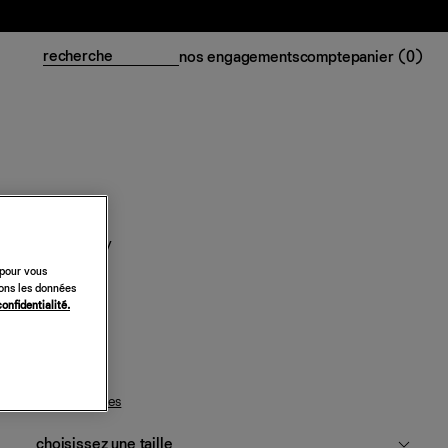
nos engagements
compte
panier (
0
)
Top Masiey
 pour vous
228 €
sons les données
confidentialité.
celadon
guide des tailles
choisissez une taille