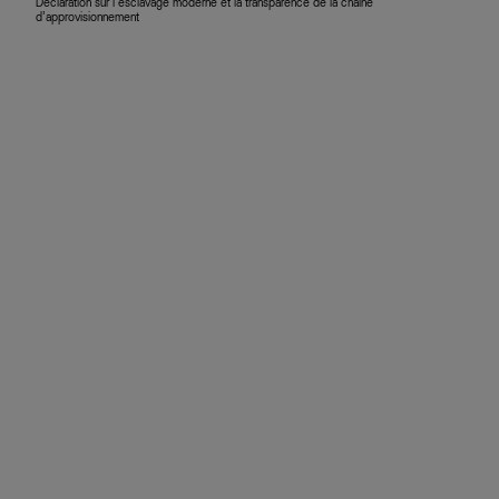
Déclaration sur l’esclavage moderne et la transparence de la chaîne
d’approvisionnement