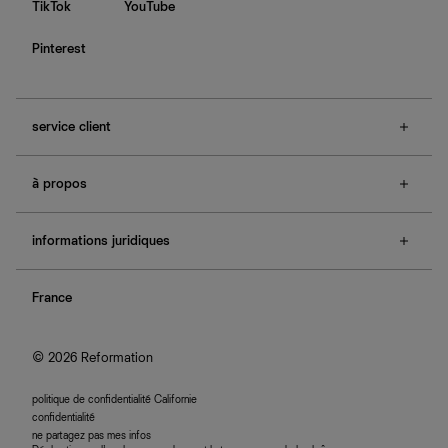
TikTok
YouTube
Pinterest
service client
f.a.q.
à propos
contactez-nous
guide des tailles
à propos de Ref
e-cartes cadeaux
informations juridiques
boutiques
retours et échanges
investisseurs
confidentialité
rechercher une commande
nous rejoindre
France
plan du site
se connecter
programme d'affiliation
accessibilité
© 2026 Reformation
politique de confidentialité Californie
confidentialité
ne partagez pas mes infos