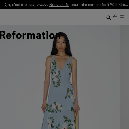
Ça, c'est des
sexy maths
.
Nouveautés
pour faire son entrée à Wall Street.
Notre Bilan Responsable 2025 est ici.
Lisez-le
.