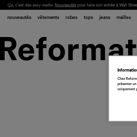
Ça, c'est des
sexy maths
.
Nouveautés
pour faire son entrée à Wall Stree
Notre Bilan Responsable 2025 est ici.
Lisez-le
.
nouveautés
vêtements
robes
tops
jeans
mailles
Information
Chez Reforma
présenter un 
uniquement p