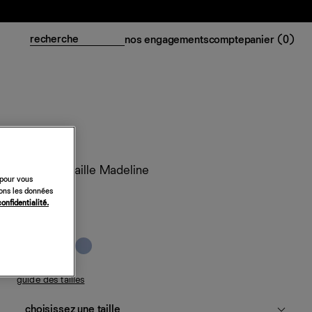
nos engagements
compte
panier (
0
)
Robe en maille Madeline
 pour vous
sons les données
158 €
confidentialité.
sydney
guide des tailles
choisissez une taille