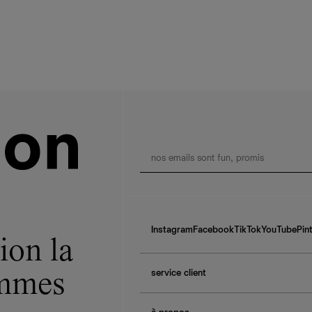
Instagram
Facebook
TikTok
YouTube
Pin
ion la
service client
ommes
f.a.q.