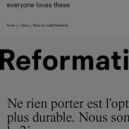
everyone loves these
home
robes
Robe en maille Madeline
Ne rien porter est l'opt
plus durable. Nous s