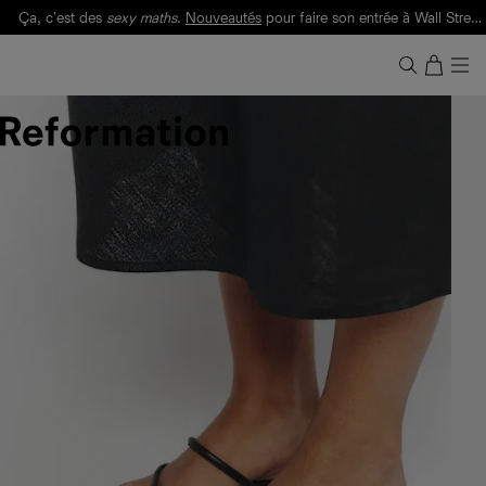
Ça, c'est des
sexy maths
.
Nouveautés
pour faire son entrée à Wall Street.
Notre Bilan Responsable 2025 est ici.
Lisez-le
.