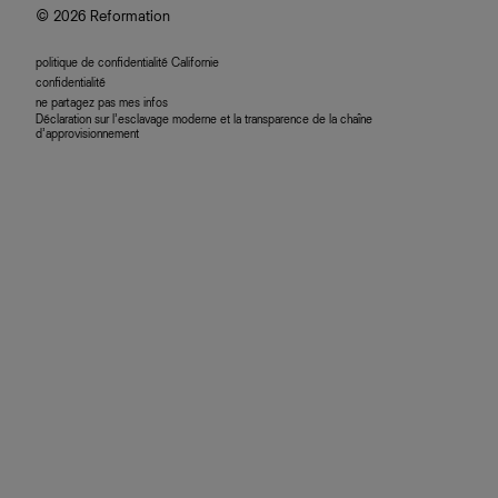
© 2026 Reformation
politique de confidentialité Californie
confidentialité
ne partagez pas mes infos
Déclaration sur l’esclavage moderne et la transparence de la chaîne
d’approvisionnement