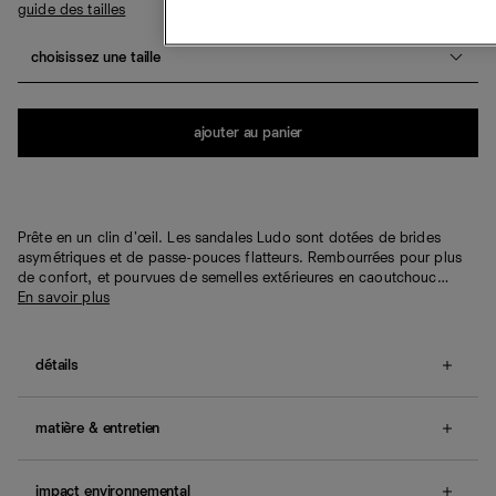
guide des tailles
choisissez une taille
Quantité
ajouter au panier
Prête en un clin d'œil. Les sandales Ludo sont dotées de brides
asymétriques et de passe-pouces flatteurs. Rembourrées pour plus
de confort, et pourvues de semelles extérieures en caoutchouc…
En savoir plus
détails
Les clientes nous indiquent que ces chaussures sont
légèrement étroites.
matière & entretien
Talon : 10 mm.
semelle extérieure en caoutchouc.
Les matières varient selon la couleur.
La tige est fabriquée à partir d'un cuir de ganterie doux et
impact environnemental