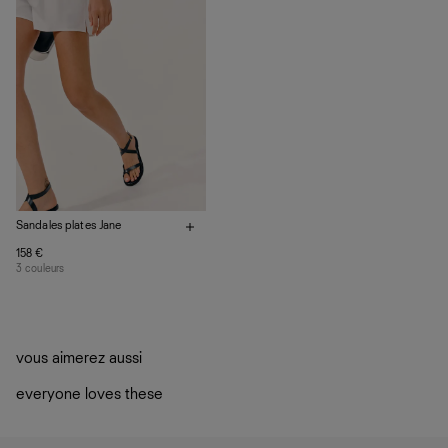
de notre empreinte environnementale.
En savoir plus
sur le développement durable chez Ref
Sandales plates Jane
158 €
3 couleurs
vous aimerez aussi
everyone loves these