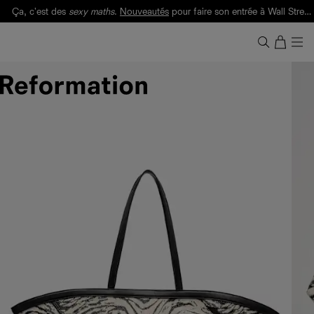
Ça, c'est des
sexy maths
.
Nouveautés
pour faire son entrée à Wall Street.
Notre Bilan Responsable 2025 est ici.
Lisez-le
.