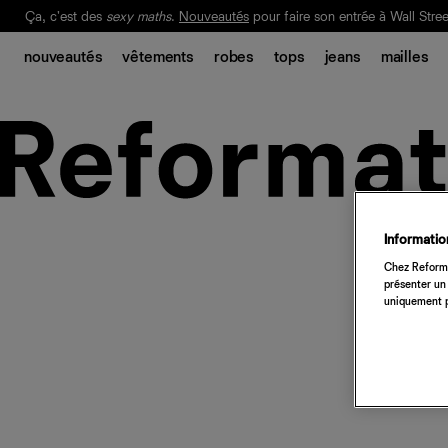
Ça, c'est des
sexy maths
.
Nouveautés
pour faire son entrée à Wall Stree
Notre Bilan Responsable 2025 est ici.
Lisez-le
.
nouveautés
vêtements
robes
tops
jeans
mailles
Information
Chez Reforma
présenter un 
uniquement p