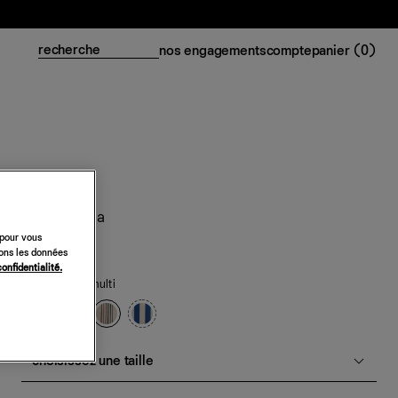
nos engagements
compte
panier (
0
)
Cabas Lucia
 pour vous
348 €
sons les données
confidentialité.
toile rayures multi
choisissez une taille