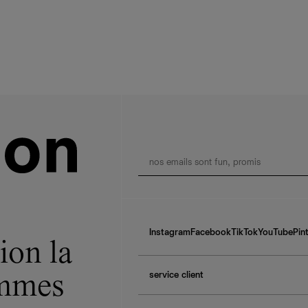
Instagram
Facebook
TikTok
YouTube
Pin
ion la
service client
ommes
f.a.q.