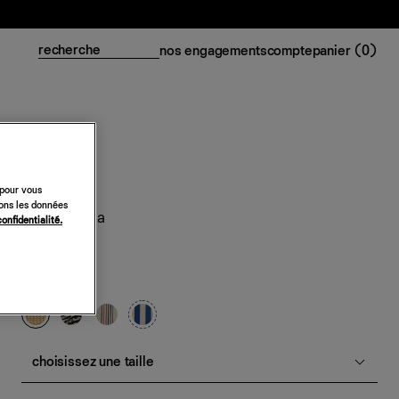
nos engagements
compte
panier (
0
)
 pour vous
sons les données
Cabas Lucia
confidentialité.
398 €
raphia naturel
choisissez une taille