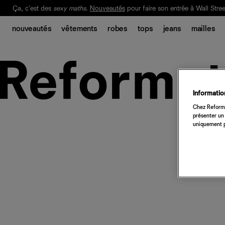
Ça, c'est des
sexy maths
.
Nouveautés
pour faire son entrée à Wall Stree
Notre Bilan Responsable 2025 est ici.
Lisez-le
.
nouveautés
vêtements
robes
tops
jeans
mailles
Information
Chez Reforma
présenter un 
uniquement p