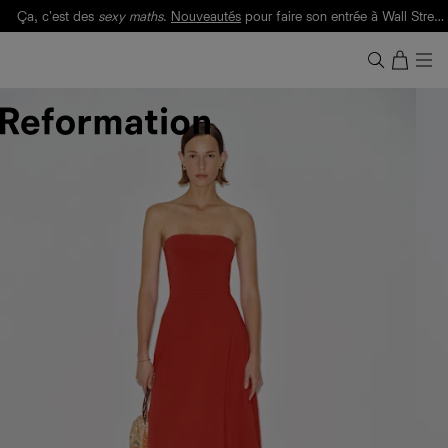
Ça, c'est des
sexy maths
.
Nouveautés
pour faire son entrée à Wall Street.
Notre Bilan Responsable 2025 est ici.
Lisez-le
.