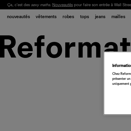
Ça, c'est des
sexy maths
.
Nouveautés
pour faire son entrée à Wall Stree
Notre Bilan Responsable 2025 est ici.
Lisez-le
.
nouveautés
vêtements
robes
tops
jeans
mailles
Information
Chez Reforma
présenter un 
uniquement p