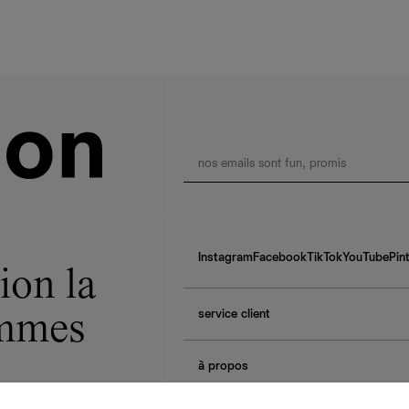
Instagram
Facebook
TikTok
YouTube
Pin
ion la
service client
ommes
f.a.q.
à propos
contactez-nous
guide des tailles
à propos de Ref