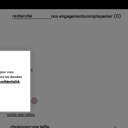
nos engagements
compte
panier (
0
)
T-shirt Lissa
 pour vous
sons les données
58 €
confidentialité.
blanc
guide des tailles
choisissez une taille