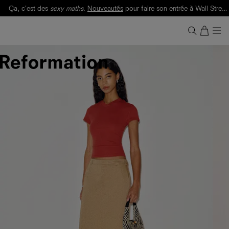
Ça, c'est des
sexy maths
.
Nouveautés
pour faire son entrée à Wall Street.
Notre Bilan Responsable 2025 est ici.
Lisez-le
.