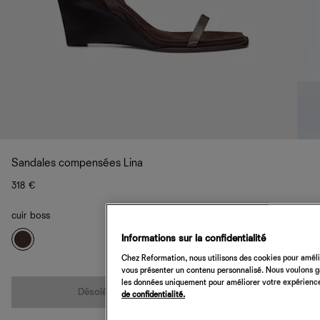
Sandales compensées Lina
318 €
cuir boss
Informations sur la confidentialité
Chez Reformation, nous utilisons des cookies pour amélio
vous présenter un contenu personnalisé. Nous voulons gar
Quantité
les données uniquement pour améliorer votre expérience 
Désolé, cet article n’est pas disponible
de confidentialité.