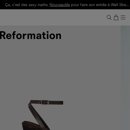
Ça, c'est des
sexy maths
.
Nouveautés
pour faire son entrée à Wall Street.
Notre Bilan Responsable 2025 est ici.
Lisez-le
.