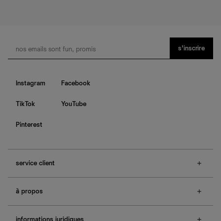
s’inscrire
Instagram
Facebook
TikTok
YouTube
Pinterest
service client
f.a.q.
à propos
contactez-nous
guide des tailles
à propos de Ref
e-cartes cadeaux
informations juridiques