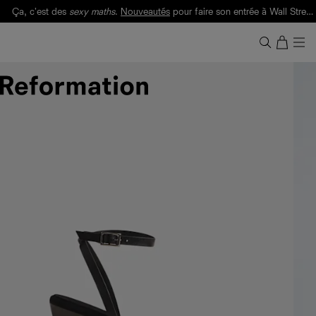
Ça, c'est des
sexy maths
.
Nouveautés
pour faire son entrée à Wall Street.
Notre Bilan Responsable 2025 est ici.
Lisez-le
.