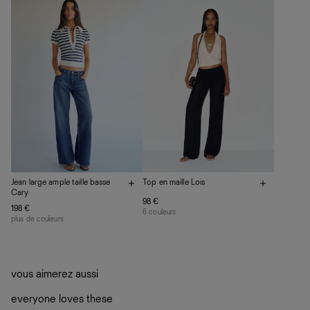
vos vêtements de ne pas finir dans les décharges, mais
plutôt sur d’autres personnes
La circularité chez Ref
En savoir plus
sur le développement durable chez Ref
Jean large ample taille basse
Top en maille Lois
Cary
98 €
198 €
6 couleurs
plus de couleurs
vous aimerez aussi
everyone loves these