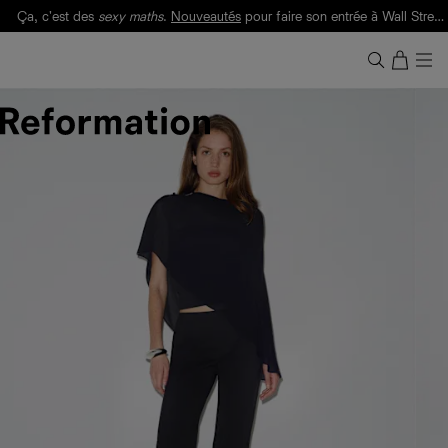
Ça, c'est des
sexy maths
.
Nouveautés
pour faire son entrée à Wall Street.
Notre Bilan Responsable 2025 est ici.
Lisez-le
.