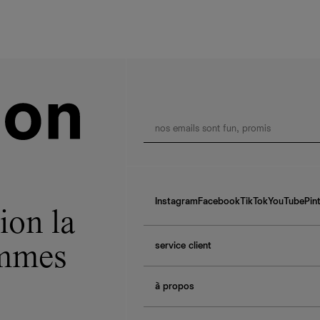
Instagram
Facebook
TikTok
YouTube
Pin
ion la
service client
ommes
f.a.q.
à propos
contactez-nous
guide des tailles
à propos de Ref