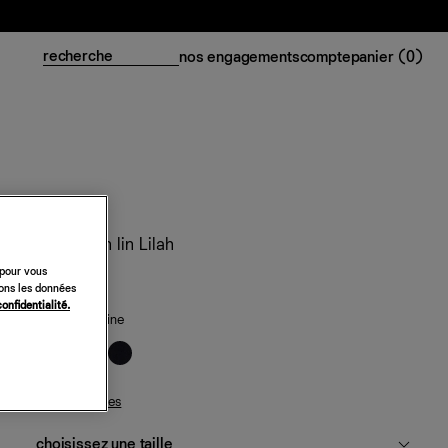
nos engagements
compte
panier (
0
)
Pantalon en lin Lilah
 pour vous
188 €
sons les données
confidentialité.
flocons d’avoine
guide des tailles
choisissez une taille