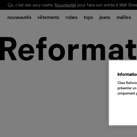
Ça, c'est des
sexy maths
.
Nouveautés
pour faire son entrée à Wall Stree
Notre Bilan Responsable 2025 est ici.
Lisez-le
.
nouveautés
vêtements
robes
tops
jeans
mailles
Information
Chez Reforma
présenter un 
uniquement p