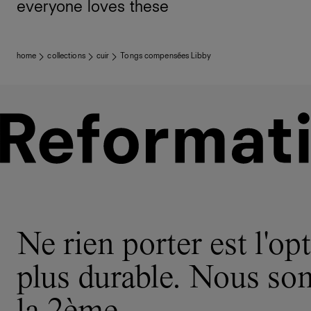
everyone loves these
home
collections
cuir
Tongs compensées Libby
Ne rien porter est l'opt
plus durable. Nous s