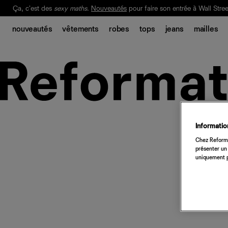
Ça, c'est des
sexy maths
.
Nouveautés
pour faire son entrée à Wall Stree
Notre Bilan Responsable 2025 est ici.
Lisez-le
.
nouveautés
vêtements
robes
tops
jeans
mailles
Information
Chez Reforma
présenter un 
uniquement p