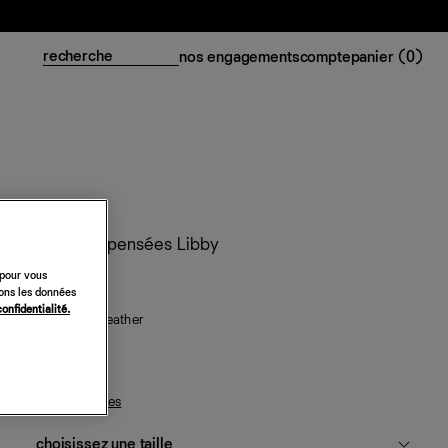
nos engagements
compte
panier (
0
)
Tongs compensées Libby
 pour vous
298 €
sons les données
confidentialité.
white cotton leather
guide des tailles
choisissez une taille