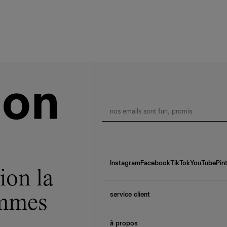
Instagram
Facebook
TikTok
YouTube
Pin
ion la
service client
ommes
f.a.q.
à propos