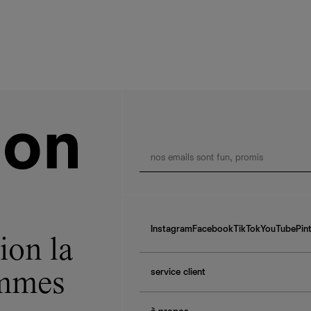
Instagram
Facebook
TikTok
YouTube
Pin
ion la
service client
ommes
f.a.q.