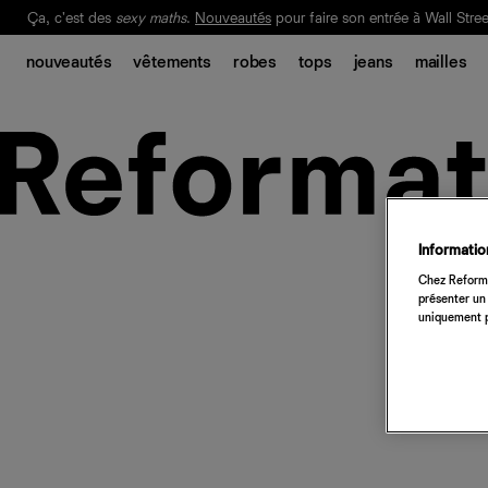
Ça, c'est des
sexy maths
.
Nouveautés
pour faire son entrée à Wall Stree
Notre Bilan Responsable 2025 est ici.
Lisez-le
.
nouveautés
vêtements
robes
tops
jeans
mailles
Information
Chez Reforma
présenter un 
uniquement p