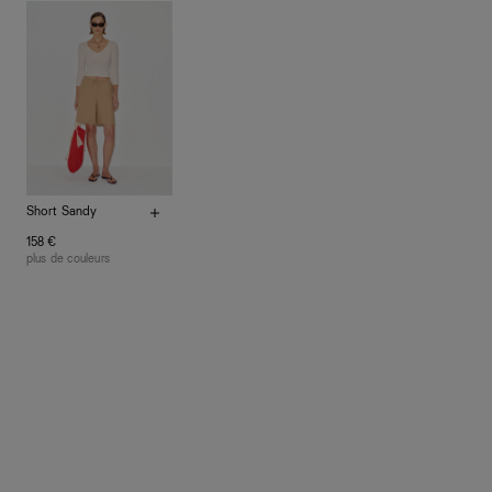
à vos vêtements de ne pas finir dans les décharges,
mais plutôt sur d’autres personnes
La circularité chez Ref
En savoir plus
sur le développement durable chez Ref
Short Sandy
158 €
plus de couleurs