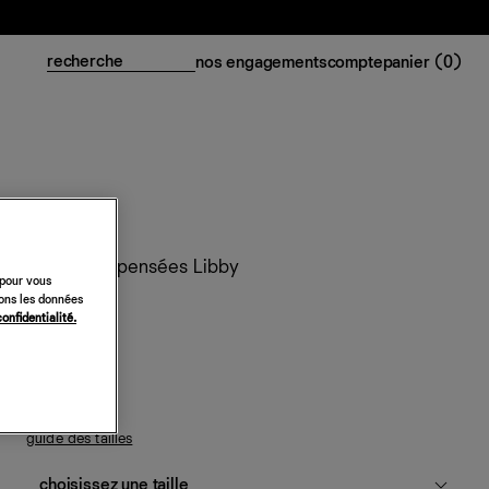
nos engagements
compte
panier (
0
)
Tongs compensées Libby
 pour vous
sons les données
298 €
confidentialité.
cuir noir
guide des tailles
choisissez une taille