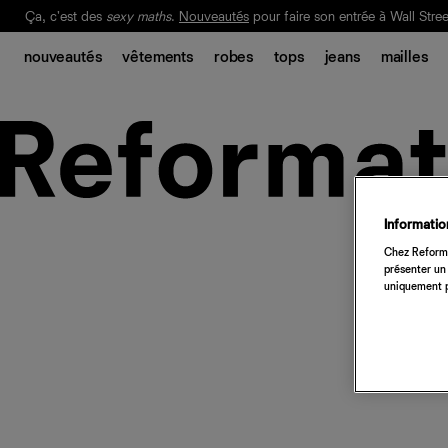
Ça, c'est des
sexy maths
.
Nouveautés
pour faire son entrée à Wall Stree
Notre Bilan Responsable 2025 est ici.
Lisez-le
.
nouveautés
vêtements
robes
tops
jeans
mailles
Information
Chez Reforma
présenter un 
uniquement p