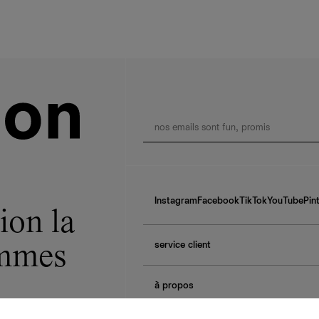
Instagram
Facebook
TikTok
YouTube
Pin
ion la
service client
ommes
f.a.q.
à propos
contactez-nous
guide des tailles
à propos de Ref