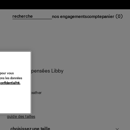
nos engagements
compte
panier (
0
)
Tongs compensées Libby
 pour vous
sons les données
298 €
confidentialité.
white cotton leather
guide des tailles
choisissez une taille