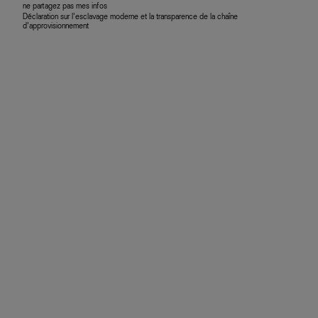
ne partagez pas mes infos
Déclaration sur l’esclavage moderne et la transparence de la chaîne
d’approvisionnement