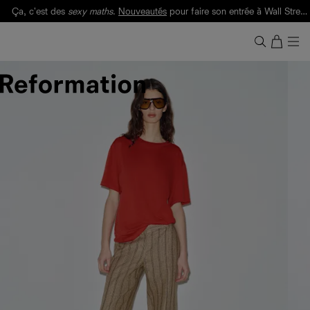
Ça, c'est des
sexy maths
.
Nouveautés
pour faire son entrée à Wall Street.
Notre Bilan Responsable 2025 est ici.
Lisez-le
.