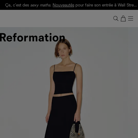
Ça, c'est des
sexy maths
.
Nouveautés
pour faire son entrée à Wall Street.
Notre Bilan Responsable 2025 est ici.
Lisez-le
.